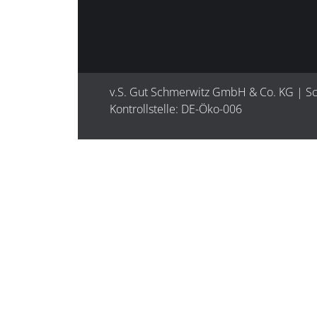
v.S. Gut Schmerwitz GmbH & Co. KG | S
Kontrollstelle: DE-Öko-006